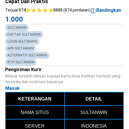
Cepat Dan Praktis
Bandingkan
Terjual 874
8888 (874 penilaian)
1.000
SULTANWIN
DAFTAR SULTANWIN
LOGIN SULTANWIN
APK SULTANWIN
ALTERNATIF SULTANWIN
RTP SULTANWIN
Pengiriman Kurir
Masuk terlebih dahulu supaya kamu bisa melihat metode yang
tersedia dan estimasi biayanya
Masuk
KETERANGAN
DETAIL
NAMA SITUS
SULTANWIN
SERVER
INDONESIA