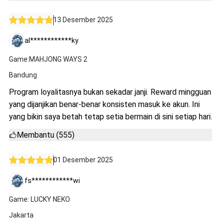
13 Desember 2025
al************ky
Game:MAHJONG WAYS 2
Bandung
Program loyalitasnya bukan sekadar janji. Reward mingguan
yang dijanjikan benar-benar konsisten masuk ke akun. Ini
yang bikin saya betah tetap setia bermain di sini setiap hari.
Membantu (555)
01 Desember 2025
fs************wi
Game: LUCKY NEKO
Jakarta