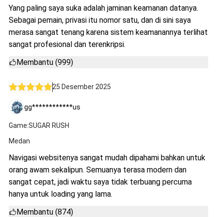
Yang paling saya suka adalah jaminan keamanan datanya.
Sebagai pemain, privasi itu nomor satu, dan di sini saya
merasa sangat tenang karena sistem keamanannya terlihat
sangat profesional dan terenkripsi.
Membantu (999)
25 Desember 2025
gg************us
Game:SUGAR RUSH
Medan
Navigasi websitenya sangat mudah dipahami bahkan untuk
orang awam sekalipun. Semuanya terasa modern dan
sangat cepat, jadi waktu saya tidak terbuang percuma
hanya untuk loading yang lama.
Membantu (874)