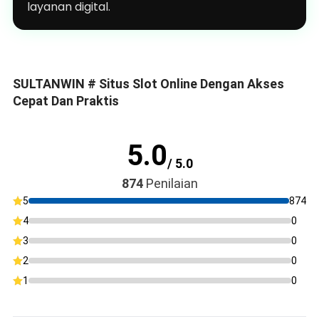
layanan digital.
SULTANWIN # Situs Slot Online Dengan Akses
Cepat Dan Praktis
5.0
/ 5.0
874
Penilaian
5
874
4
0
3
0
2
0
1
0