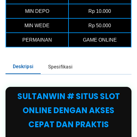
MIN DEPO
Rp 10.000
MIN WEDE
Rp 50.000
PERMAINAN
GAME ONLINE
Deskripsi
Spesifikasi
SULTANWIN # SITUS SLOT
ONLINE DENGAN AKSES
CEPAT DAN PRAKTIS