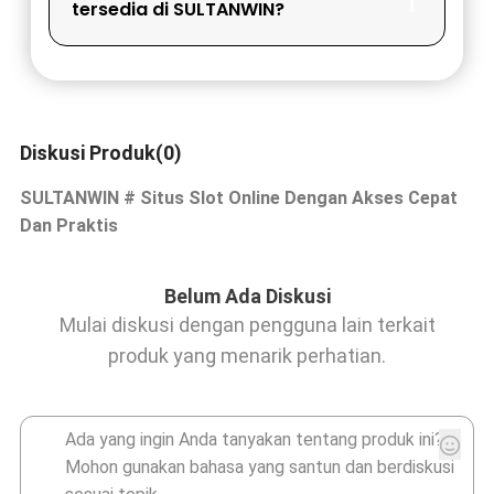
tersedia di SULTANWIN?
Diskusi Produk(0)
SULTANWIN # Situs Slot Online Dengan Akses Cepat
Dan Praktis
Belum Ada Diskusi
Mulai diskusi dengan pengguna lain terkait
produk yang menarik perhatian.