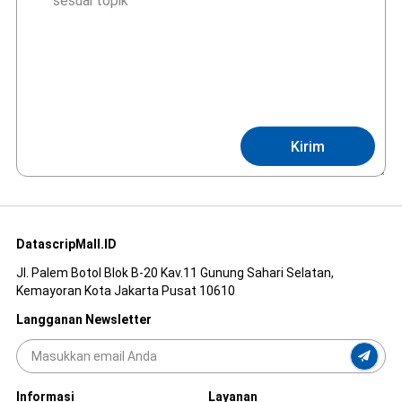
Kirim
DatascripMall.ID
Jl. Palem Botol Blok B-20 Kav.11 Gunung Sahari Selatan,
Kemayoran Kota Jakarta Pusat 10610
Langganan Newsletter
Informasi
Layanan