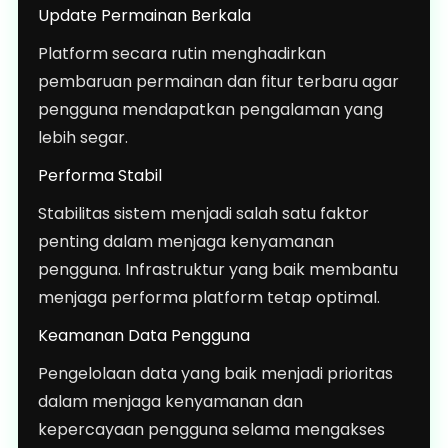
Update Permainan Berkala
Platform secara rutin menghadirkan
pembaruan permainan dan fitur terbaru agar
pengguna mendapatkan pengalaman yang
lebih segar.
Performa Stabil
Stabilitas sistem menjadi salah satu faktor
penting dalam menjaga kenyamanan
pengguna. Infrastruktur yang baik membantu
menjaga performa platform tetap optimal.
Keamanan Data Pengguna
Pengelolaan data yang baik menjadi prioritas
dalam menjaga kenyamanan dan
kepercayaan pengguna selama mengakses