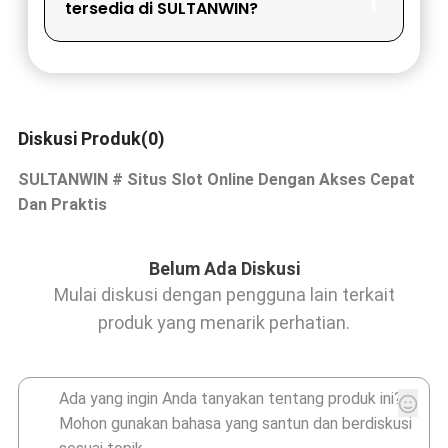
tersedia di SULTANWIN?
Diskusi Produk(0)
SULTANWIN # Situs Slot Online Dengan Akses Cepat
Dan Praktis
Belum Ada Diskusi
Mulai diskusi dengan pengguna lain terkait
produk yang menarik perhatian.