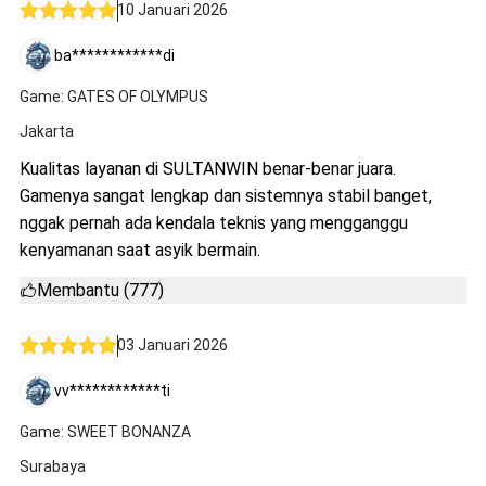
10 Januari 2026
ba************di
Game: GATES OF OLYMPUS
Jakarta
Kualitas layanan di SULTANWIN benar-benar juara.
Gamenya sangat lengkap dan sistemnya stabil banget,
nggak pernah ada kendala teknis yang mengganggu
kenyamanan saat asyik bermain.
Membantu (777)
03 Januari 2026
vv************ti
Game: SWEET BONANZA
Surabaya